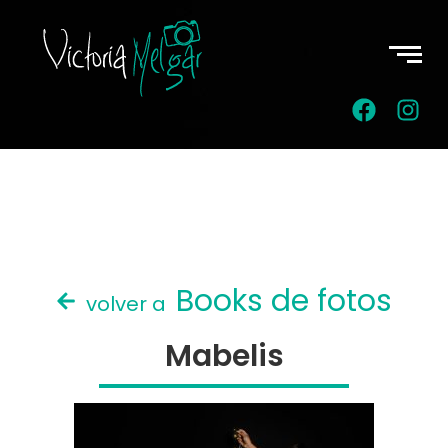
Books de fotos
volver a
Mabelis