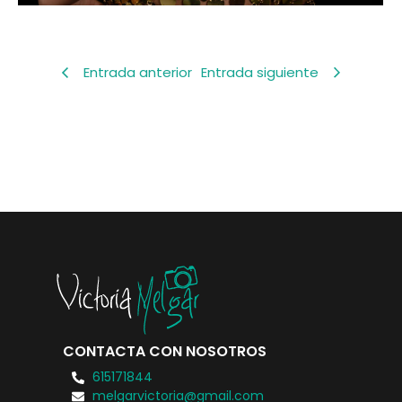
Entrada anterior
Entrada siguiente
CONTACTA CON NOSOTROS
615171844
melgarvictoria@gmail.com