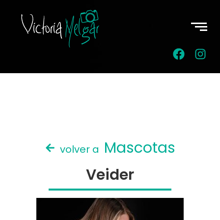
Mascotas
volver a
Veider